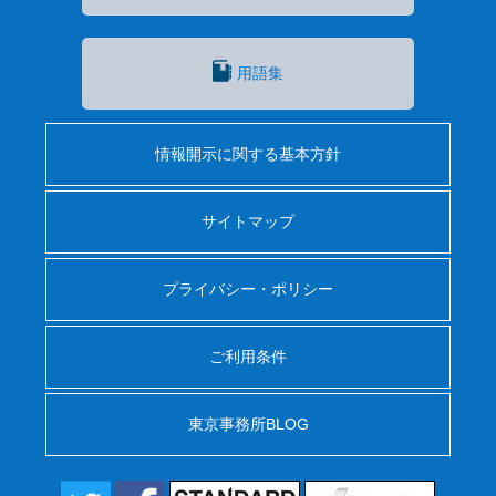
用語集
情報開示に関する基本方針
サイトマップ
プライバシー・ポリシー
ご利用条件
東京事務所BLOG