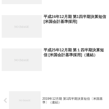
平成24年12月期 第1四半期決算短信
[米国会計基準採用]
平成25年12月期 第１四半期決算短
信 [米国会計基準採用]（連結）
2019年12月期 第1四半期決算短信〔米国基
準〕（連結）