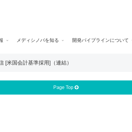
報
メディシノバを知る
開発パイプラインについて
信 [米国会計基準採用]（連結）
Page Top