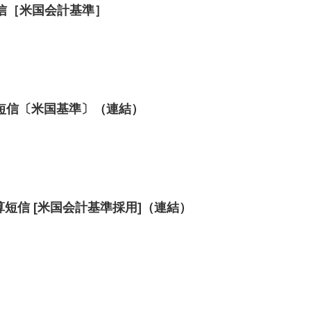
短信［米国会計基準］
決算短信〔米国基準〕（連結）
算短信 [米国会計基準採用]（連結）