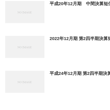
平成20年12月期 中間決算
2022年12月期 第2四半期
平成24年12月期 第2四半期決