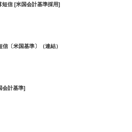
算短信 [米国会計基準採用]
決算短信〔米国基準〕（連結）
国会計基準]