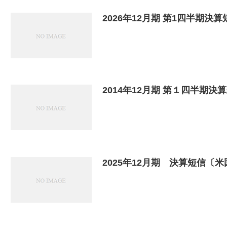
2026年12月期 第1四半期
2014年12月期 第１四半期
2025年12月期 決算短信〔