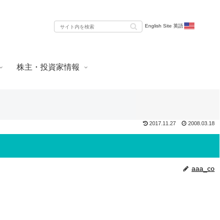
English Site 英語
株主・投資家情報
2017.11.27
2008.03.18
aaa_co