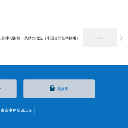
 第1四半期財務・業績の概況［米国会計基準採用］
ン
用語集
東京事務所BLOG