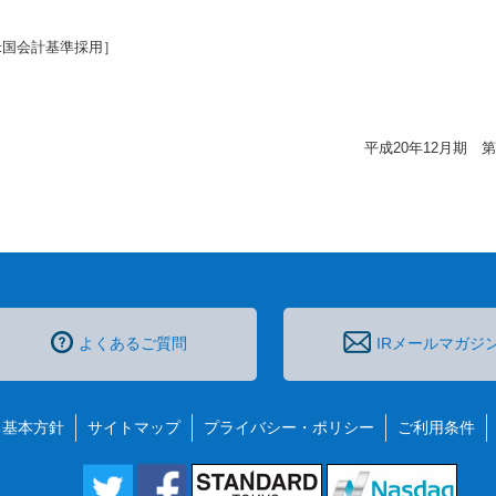
米国会計基準採用］
平成20年12月期
よくあるご質問
IRメールマガジ
る基本方針
サイトマップ
プライバシー・ポリシー
ご利用条件