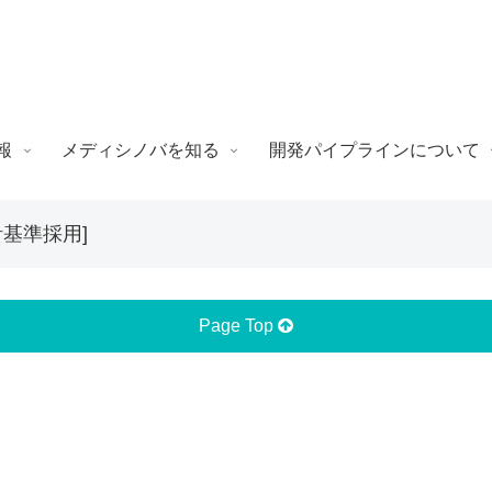
報
メディシノバを知る
開発パイプラインについて
計基準採用]
Page Top