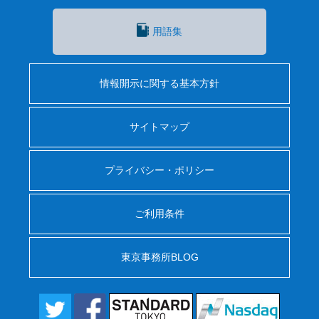
用語集
情報開示に関する基本方針
サイトマップ
プライバシー・ポリシー
ご利用条件
東京事務所BLOG