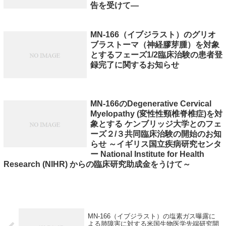
告を受けて―
MN-166（イブジラスト）のグリオ
ブラストーマ（神経膠芽腫）を対象
とするフェーズ1/2臨床治験の患者登
録完了に関するお知らせ
MN-166のDegenerative Cervical
Myelopathy (変性性頸椎脊椎症)を対
象とする ケンブリッジ大学とのフェ
ーズ２/３共同臨床治験の開始のお知
らせ ～イギリス国立疾病研究センタ
ー National Institute for Health
Research (NIHR) からの臨床研究助成金をうけて～
MN-166（イブジラスト）の塩素ガス曝露に
よる肺障害に対する米国生物医学先端研究開