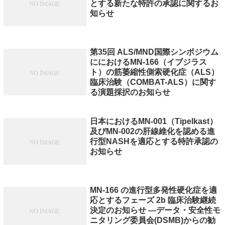
とする新たな特許の承認に関するお
知らせ
第35回 ALS/MND国際シンポジウム
ににおけるMN-166（イブジラス
ト）の筋萎縮性側索硬化症（ALS）
臨床治験（COMBAT-ALS）に関す
る演題採択のお知らせ
日本におけるMN-001（Tipelkast）
及びMN-002の肝線維化を認める進
行型NASHを適応とする特許承認の
お知らせ
MN-166 の進行型多発性硬化症を適
応とするフェーズ 2b 臨床治験継続
決定のお知らせ ―データ・安全性モ
ニタリング委員会(DSMB)からの勧