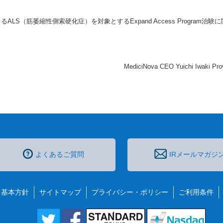
LS（筋萎縮性側索硬化症）を対象とするExpand Access Program治
MediciNova CEO Yuichi Iwaki Prov
よくあるご質問
IRメールマガジ
る基本方針
サイトマップ
プライバシー・ポリシー
ご利用条件