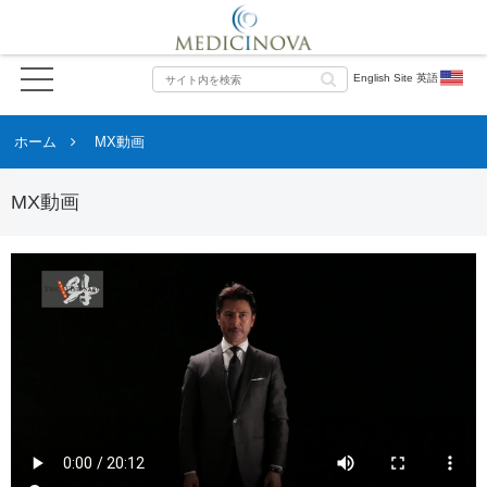
English Site 英語
ホーム
MX動画
MX動画